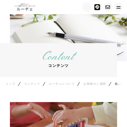
トップ
ルーチェについて
Content
キャンペーン情報
コンテンツ
メニュー紹介
カウンセラー紹介
トップ
コンテンツ
ルーチェについて
お客様のご感想
自分の本当の気持ちに気づけた｜カラーセラピー体験のご感想
お客様の声
ご相談の流れ
料金について