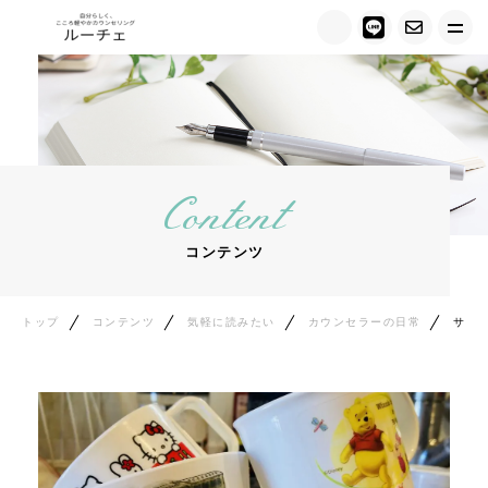
トップ
ルーチェについて
Content
キャンペーン情報
コンテンツ
メニュー紹介
カウンセラー紹介
トップ
コンテンツ
気軽に読みたい
カウンセラーの日常
サヨナラ、幼い頃のキミ
お客様の声
ご相談の流れ
料金について