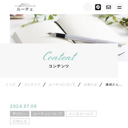
トップ
ルーチェについて
Content
キャンペーン情報
コンテンツ
メニュー紹介
カウンセラー紹介
トップ
コンテンツ
ルーチェについて
お知らせ
繊細さんのためのメンタルヘルス講座
お客様の声
2024.07.06
ご相談の流れ
学びたい
ルーチェについて
メンタルヘルス
お知らせ
料金について