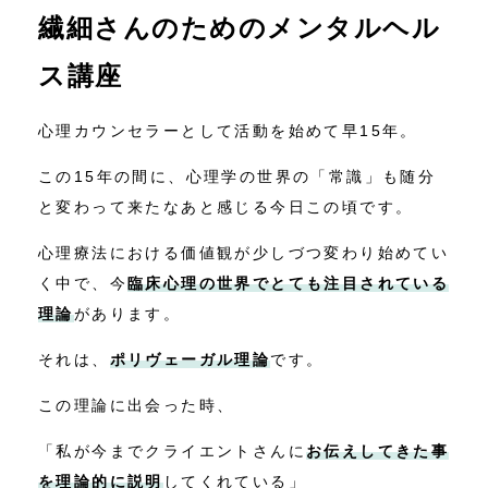
繊細さんのためのメンタルヘル
コンテンツ
ス講座
ニュース
心理カウンセラーとして活動を始めて早15年。
お問い合わせ
この15年の間に、心理学の世界の「常識」も随分
と変わって来たなあと感じる今日この頃です。
アクセス
心理療法における価値観が少しづつ変わり始めてい
く中で、今
臨床心理の世界でとても注目されている
理論
があります。
それは、
ポリヴェーガル理論
です。
この理論に出会った時、
「私が今までクライエントさんに
お伝えしてきた事
を理論的に説明
してくれている」