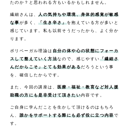
たのか？と思われる方もいるかもしれません。
繊細さんは、
人の気持ちや環境、身体的感覚が敏感
な事
が多く、
「生き辛さ」
を抱えている方が多いと
感じています。私も以前そうだったから、よく分か
ります。
ポリベーガル理論は
自分の体や心の状態にフォーカ
スして整えていく方法
なので、感じやすい
「繊細さ
んだからこそ」とても効果がある
だろうという事
を、確信したからです。
また、今回の講座は、
医療・福祉・教育など対人援
助職の方にも是非受けて頂きたい
内容です。
ご自身に学んだことを生かして頂けるのはもちろ
ん、
誰かをサポートする際にも必ず役に立つ内容
で
す。