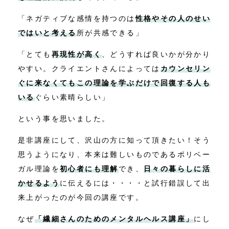
「ネガティブな感情を持つのは
性格やその人のせい
ではいと考える
所が共感できる」
「とても
再現性が高く
、どうすれば良いかが分かり
やすい。クライエントさんによっては
カウンセリン
ぐに来なくてもこの理論を学ぶだけで回復する人も
いる
ぐらい素晴らしい」
という事を思いました。
是非講座にして、沢山の方に知って頂きたい！そう
思うようになり、本来は難しいものであるポリベー
ガル理論を
初心者にも理解
でき、
日々の暮らしに活
かせるよう
に伝えるには・・・・と試行錯誤して出
来上がったのが今回の講座です。
なぜ
「繊細さんのためのメンタルヘルス講座」
にし