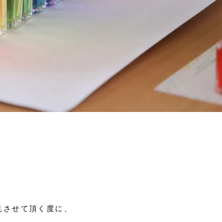
、
。
見させて頂く度に、