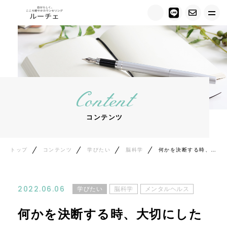
トップ
ルーチェについて
Content
キャンペーン情報
コンテンツ
メニュー紹介
カウンセラー紹介
トップ
コンテンツ
学びたい
脳科学
何かを決断する時、大切にしたいたった一つのこと
お客様の声
2022.06.06
学びたい
脳科学
メンタルヘルス
ご相談の流れ
何かを決断する時、大切にした
料金について