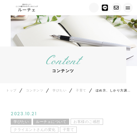
トップ
ルーチェについて
Content
キャンペーン情報
コンテンツ
メニュー紹介
カウンセラー紹介
トップ
コンテンツ
学びたい
子育て
ほめ方、しかり方講座のご感想を頂きました
お客様の声
2023.10.21
ご相談の流れ
学びたい
ルーチェについて
お客様のご感想
クライエントさんの変化
子育て
料金について