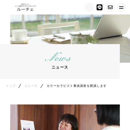
トップ
ルーチェについて
News
キャンペーン情報
ニュース
メニュー紹介
カウンセラー紹介
トップ
ニュース
カラーセラピスト養成講座を開講します
お客様の声
ご相談の流れ
料金について