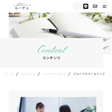
トップ
ルーチェについて
Content
キャンペーン情報
コンテンツ
メニュー紹介
カウンセラー紹介
トップ
コンテンツ
ルーチェについて
グループカウンセリング
お客様の声
ご相談の流れ
料金について