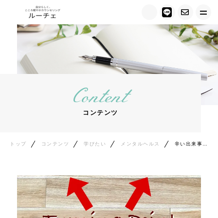
トップ
ルーチェについて
Content
キャンペーン情報
コンテンツ
メニュー紹介
カウンセラー紹介
トップ
コンテンツ
学びたい
メンタルヘルス
辛い出来事を乗り越えたい！そんな時の３つのポイント
お客様の声
ご相談の流れ
料金について