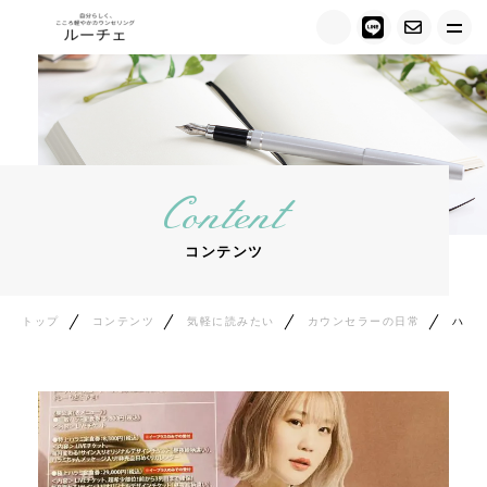
トップ
ルーチェについて
Content
キャンペーン情報
コンテンツ
メニュー紹介
カウンセラー紹介
トップ
コンテンツ
気軽に読みたい
カウンセラーの日常
ハラミちゃんは最高でした！
お客様の声
ご相談の流れ
料金について