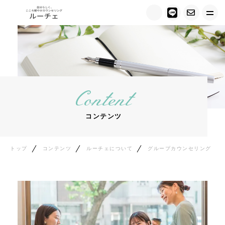
トップ
ルーチェについて
Content
キャンペーン情報
コンテンツ
メニュー紹介
カウンセラー紹介
トップ
コンテンツ
ルーチェについて
グループカウンセリング
お客様の声
ご相談の流れ
料金について