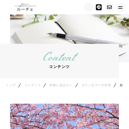
トップ
ルーチェについて
Content
キャンペーン情報
コンテンツ
メニュー紹介
カウンセラー紹介
トップ
コンテンツ
気軽に読みたい
カウンセラーの日常
自分を認めたら、成長が止まると思っていた
お客様の声
ご相談の流れ
料金について