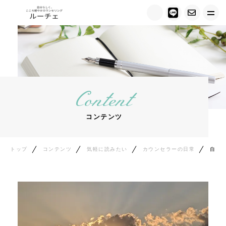
トップ
ルーチェについて
Content
キャンペーン情報
コンテンツ
メニュー紹介
カウンセラー紹介
トップ
コンテンツ
気軽に読みたい
カウンセラーの日常
自分を大切にする時間が、人間関係を変えていく｜新年に気づいたこと
お客様の声
ご相談の流れ
料金について