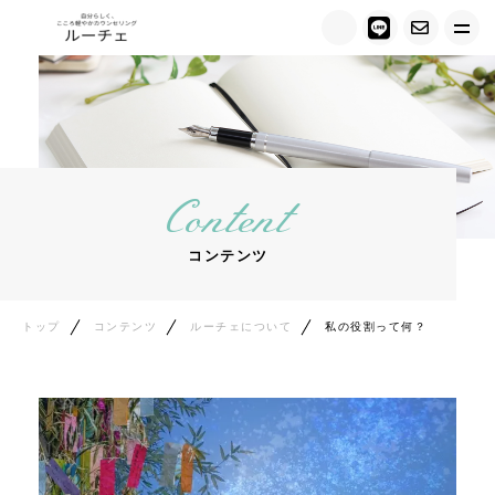
トップ
ルーチェについて
Content
キャンペーン情報
コンテンツ
メニュー紹介
カウンセラー紹介
トップ
コンテンツ
ルーチェについて
私の役割って何？
お客様の声
ご相談の流れ
料金について