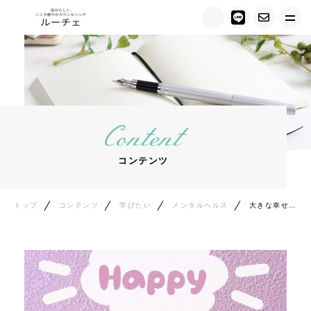
トップ
ルーチェについて
Content
キャンペーン情報
コンテンツ
メニュー紹介
カウンセラー紹介
トップ
コンテンツ
学びたい
メンタルヘルス
大きな幸せを感じたい、そう思ったら
お客様の声
ご相談の流れ
料金について