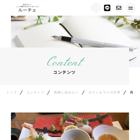
トップ
ルーチェについて
Content
キャンペーン情報
コンテンツ
メニュー紹介
カウンセラー紹介
トップ
コンテンツ
気軽に読みたい
カウンセラーの日常
両親をランチに誘う
お客様の声
ご相談の流れ
料金について