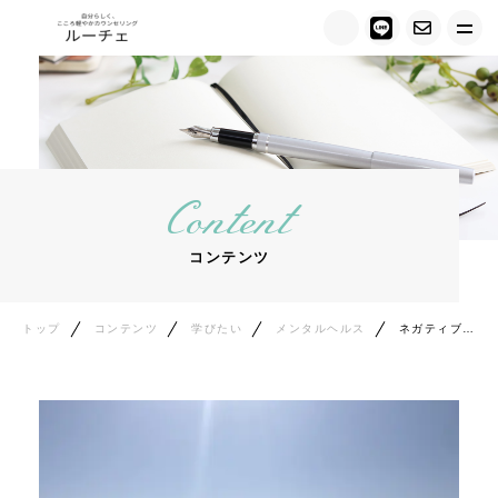
トップ
ルーチェについて
Content
キャンペーン情報
コンテンツ
メニュー紹介
カウンセラー紹介
トップ
コンテンツ
学びたい
メンタルヘルス
ネガティブの中から“光”を見つける方法。心が軽くなる視点の話
お客様の声
ご相談の流れ
料金について