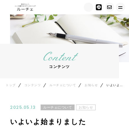
トップ
ルーチェについて
Content
キャンペーン情報
コンテンツ
メニュー紹介
カウンセラー紹介
トップ
コンテンツ
ルーチェについて
お知らせ
いよいよ始まりました
お客様の声
2025.05.13
ルーチェについて
お知らせ
ご相談の流れ
いよいよ始まりました
料金について